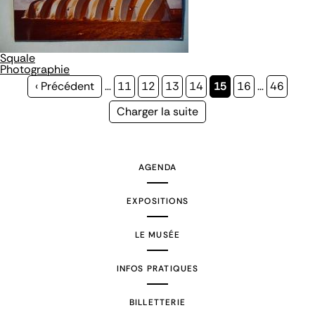
Squale
Photographie
Page
‹ Précédent
…
Page
11
Page
12
Page
13
Page
14
Page
15
Page
16
…
Page
46
précédente
courante
Page
Charger la suite
suivante
AGENDA
EXPOSITIONS
LE MUSÉE
INFOS PRATIQUES
BILLETTERIE