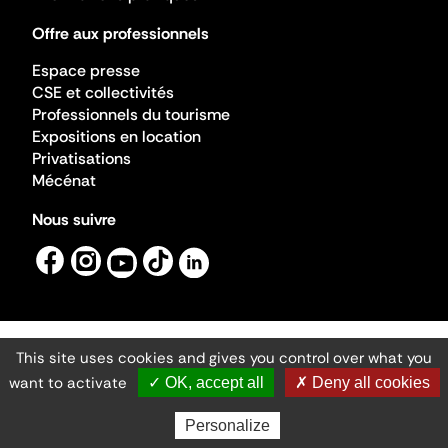
Offre aux professionnels
Espace presse
CSE et collectivités
Professionnels du tourisme
Expositions en location
Privatisations
Mécénat
Nous suivre
This site uses cookies and gives you control over what you
Mentions légales
Gestion des cookies
want to activate
✓ OK, accept all
✗ Deny all cookies
Accessibilité numérique
Ministère de la Culture ©2026
- Cité de l'architecture et du patrimoine
Personalize