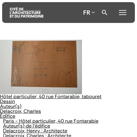
FR
Aller
Aller
Aller
au
au
à
contenu
menu
la
principal
principal
recherche
Hôtel particulier, 40 rue Fontarabie, tabouret
Dessin
Auteur(s)
Delacroix, Charles
Édifice
Paris - Hôtel particulier, 40 rue Fontarabie
Auteur(s) de l'édifice
Delacroix, Henry : Architecte
Delacroix, Charles : Architecte