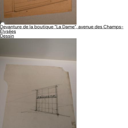
Devanture de la boutique "La Dame", avenue des Champs-
Élysées
Dessin