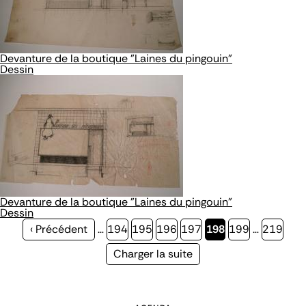
Devanture de la boutique "Laines du pingouin"
Dessin
Devanture de la boutique "Laines du pingouin"
Dessin
Page
‹ Précédent
…
Page
194
Page
195
Page
196
Page
197
Page
198
Page
199
…
Page
219
précédente
courante
Page
Charger la suite
suivante