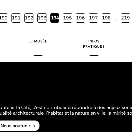
Page
190
Page
191
Page
192
Page
193
Page
194
Page
195
Page
196
Page
197
Page
198
…
Page
219
courante
LE MUSÉE
INFOS
PRATIQUES
outenir la Cité, c'est contribuer à répondre à des enjeux soc
ualité architecturale, l'habitat et la nature en ville, la mixité so
Nous soutenir