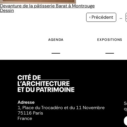
Devanture de la pâtisserie Barat à Montrouge
Dessin
Page
‹ Précédent
…
précédente
AGENDA
EXPOSITIONS
Adresse
S
1, Place du Trocadéro et du 11 Novembre
q
75116 Paris
France