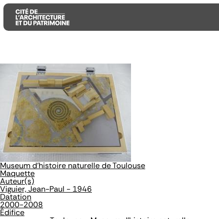
Aller
Aller
Aller
au
au
à
contenu
menu
la
principal
principal
recherche
Museum d'histoire naturelle de Toulouse
Maquette
Auteur(s)
Viguier, Jean-Paul - 1946
Datation
2000-2008
Édifice