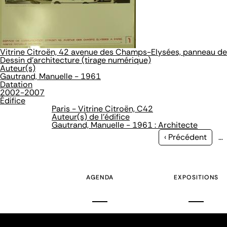
Vitrine Citroën, 42 avenue des Champs-Elysées, panneau d
Dessin d'architecture (tirage numérique)
Auteur(s)
Gautrand, Manuelle - 1961
Datation
2002-2007
Édifice
Paris - Vitrine Citroën, C42
Auteur(s) de l'édifice
Gautrand, Manuelle - 1961 : Architecte
Page
‹ Précédent
…
précédente
AGENDA
EXPOSITIONS