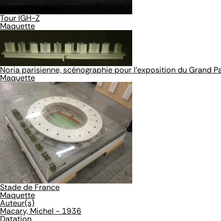
Tour IGH-Z
Maquette
Noria parisienne, scénographie pour l'exposition du Grand Pa
Maquette
Stade de France
Maquette
Auteur(s)
Macary, Michel - 1936
Datation