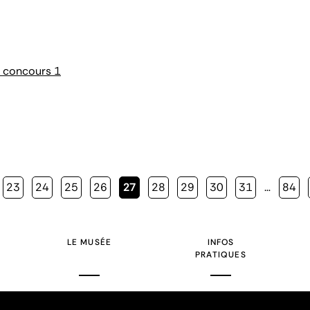
e concours 1
Page
23
Page
24
Page
25
Page
26
Page
27
Page
28
Page
29
Page
30
Page
31
…
Page
84
courante
LE MUSÉE
INFOS
PRATIQUES