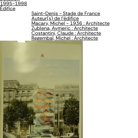
1995-1998
Édifice
Saint-Denis - Stade de France
Auteur(s) de l'édifice
Macary, Michel - 1936 : Architecte
Zublena, Aymeric : Architecte
Costantini, Claude : Architecte
Regembal, Michel : Architecte