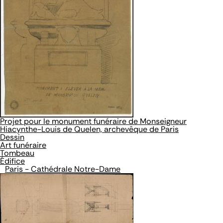
Projet pour le monument funéraire de Monseigneur
Hiacynthe-Louis de Quelen, archevêque de Paris
Dessin
Art funéraire
Tombeau
Édifice
Paris - Cathédrale Notre-Dame