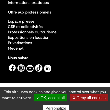
Informations pratiques
Offre aux professionnels
Espace presse
CSE et collectivités
Professionnels du tourisme
Expositions en location
Privatisations
Mécénat
Nous suivre
This site uses cookies and gives you control over what you
Mentions légales
Gestion des cookies
want to activate
✓ OK, accept all
✗ Deny all cookies
Accessibilité numérique
Ministère de la Culture ©2026
- Cité de l'architecture et du patrimoine
Personalize