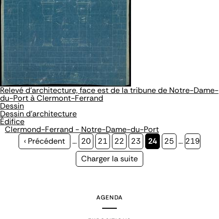
Relevé d’architecture, face est de la tribune de Notre-Dame-
du-Port à Clermont-Ferrand
Dessin
Dessin d'architecture
Édifice
Clermond-Ferrand - Notre-Dame-du-Port
Page
‹ Précédent
…
Page
20
Page
21
Page
22
Page
23
Page
24
Page
25
…
Page
219
précédente
courante
Page
Charger la suite
suivante
AGENDA