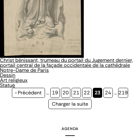
Christ bénissant, trumeau du portail du Jugement dernier,
portail central de la façade occidentale de la cathédrale
Notre-Dame de Paris
Dessin
Art religieux
Statue
Page
‹ Précédent
…
Page
19
Page
20
Page
21
Page
22
Page
23
Page
24
…
Page
219
précédente
courante
Page
Charger la suite
suivante
AGENDA