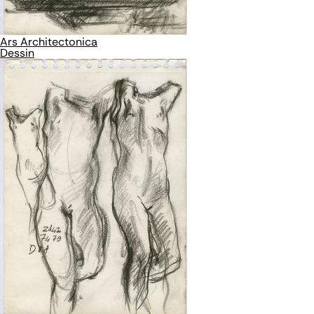
Ars Architectonica
Dessin