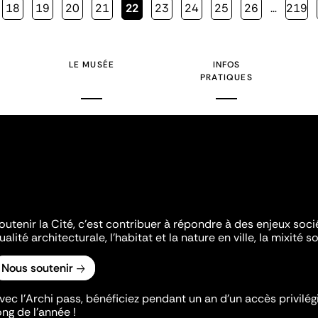
Page
18
Page
19
Page
20
Page
21
Page
22
Page
23
Page
24
Page
25
Page
26
…
Page
219
courante
LE MUSÉE
INFOS
PRATIQUES
outenir la Cité, c'est contribuer à répondre à des enjeux soc
ualité architecturale, l'habitat et la nature en ville, la mixité so
Nous soutenir
vec l’Archi pass, bénéficiez pendant un an d’un accès privilégi
ong de l’année !