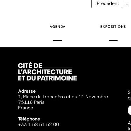
Page
‹ Précédent
…
précédente
AGENDA
EXPOSITIONS
Adresse
S
1, Place du Trocadéro et du 11 Novembre
q
75116 Paris
France
Téléphone
A
+33 1 58 51 52 00
l