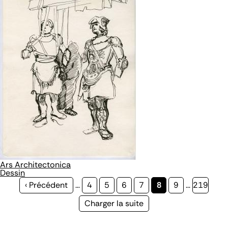
Ars Architectonica
Dessin
Page
‹ Précédent
…
Page
4
Page
5
Page
6
Page
7
Page
8
Page
9
…
Page
219
précédente
courante
Page
Charger la suite
suivante