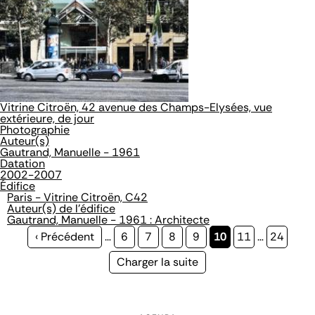
Vitrine Citroën, 42 avenue des Champs-Elysées, vue
extérieure, de jour
Photographie
Auteur(s)
Gautrand, Manuelle - 1961
Datation
2002-2007
Édifice
Paris - Vitrine Citroën, C42
Auteur(s) de l'édifice
Gautrand, Manuelle - 1961 : Architecte
Page
‹ Précédent
…
Page
6
Page
7
Page
8
Page
9
Page
10
Page
11
…
Page
24
précédente
courante
Page
Charger la suite
suivante