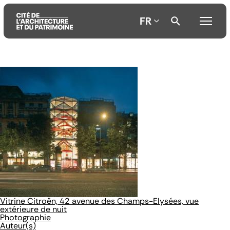
FR
Aller
Aller
Aller
au
au
à
contenu
menu
la
principal
principal
recherche
Vitrine Citroën, 42 avenue des Champs-Elysées, vue
extérieure de nuit
Photographie
Auteur(s)