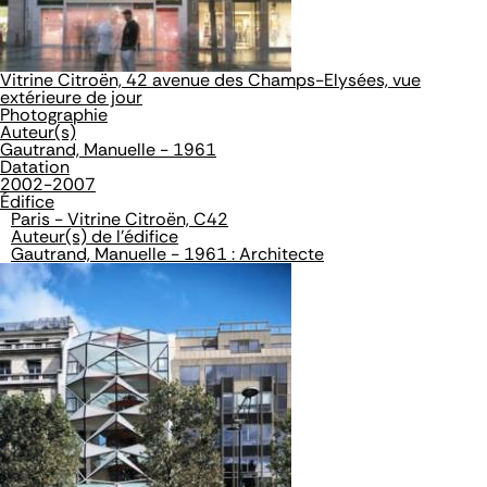
Vitrine Citroën, 42 avenue des Champs-Elysées, vue
extérieure de jour
Photographie
Auteur(s)
Gautrand, Manuelle - 1961
Datation
2002-2007
Édifice
Paris - Vitrine Citroën, C42
Auteur(s) de l'édifice
Gautrand, Manuelle - 1961 : Architecte