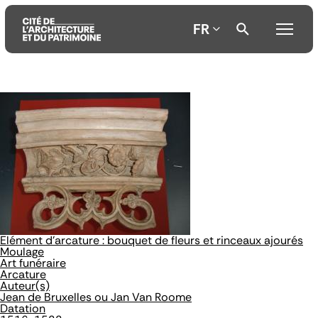
FR
Aller
Aller
Aller
au
au
à
contenu
menu
la
principal
principal
recherche
Elément d'arcature : bouquet de fleurs et rinceaux ajourés
Moulage
Art funéraire
Arcature
Auteur(s)
Jean de Bruxelles ou Jan Van Roome
Datation