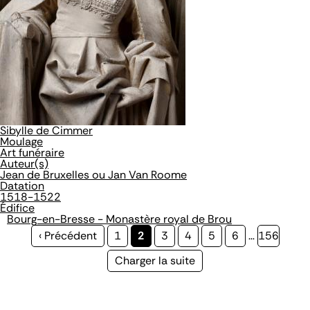
Sibylle de Cimmer
Moulage
Art funéraire
Auteur(s)
Jean de Bruxelles ou Jan Van Roome
Datation
1518-1522
Édifice
Bourg-en-Bresse - Monastère royal de Brou
Page
‹ Précédent
Page
1
Page
2
Page
3
Page
4
Page
5
Page
6
…
Page
156
précédente
courante
Page
Charger la suite
suivante