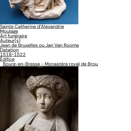
Sainte Catherine d'Alexandrie
Moulage
Art funéraire
Auteur(s)
Jean de Bruxelles ou Jan Van Roome
Datation
1518-1522
Édifice
Bourg-en-Bresse - Monastère royal de Brou