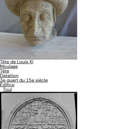
Tête de Louis XI
Moulage
Tête
Datation
3e quart du 15e siècle
Édifice
Toul