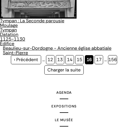
Tympan : La Seconde parousie
Moulage
Tympan
Datation
1125-1130
Édifice
Beaulieu-sur-Dordogne - Ancienne église abbatiale
Saint-Pierre
Page
‹ Précédent
…
Page
12
Page
13
Page
14
Page
15
Page
16
Page
17
…
Page
156
précédente
courante
Page
Charger la suite
suivante
AGENDA
EXPOSITIONS
LE MUSÉE