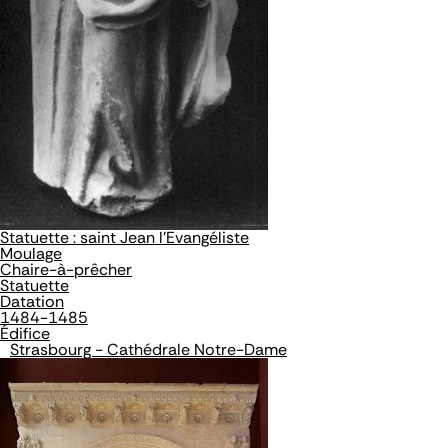
Statuette : saint Jean l'Evangéliste
Moulage
Chaire-à-prêcher
Statuette
Datation
1484-1485
Édifice
Strasbourg - Cathédrale Notre-Dame