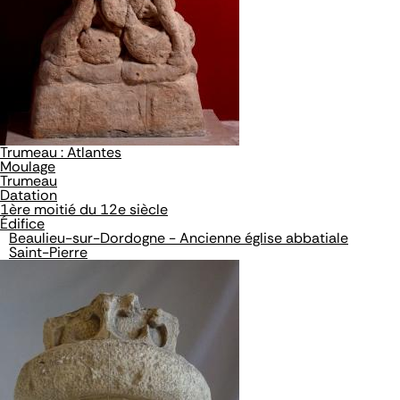
Trumeau : Atlantes
Moulage
Trumeau
Datation
1ère moitié du 12e siècle
Édifice
Beaulieu-sur-Dordogne - Ancienne église abbatiale
Saint-Pierre