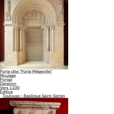
Porte dite "Porte Miégeville"
Moulage
Portail
Datation
Vers 1100
Édifice
Toulouse - Basilique Saint-Sernin