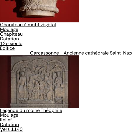
Chapiteau à motif végétal
Moulage
Chapiteau
Datation
12e siècle
Édifice
Carcassonne - Ancienne cathédrale Saint-Naz
Légende du moine Théophile
Moulage
Relief
Datation
Vers 1140