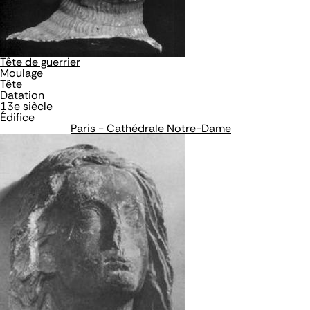
Tête de guerrier
Moulage
Tête
Datation
13e siècle
Édifice
Paris - Cathédrale Notre-Dame