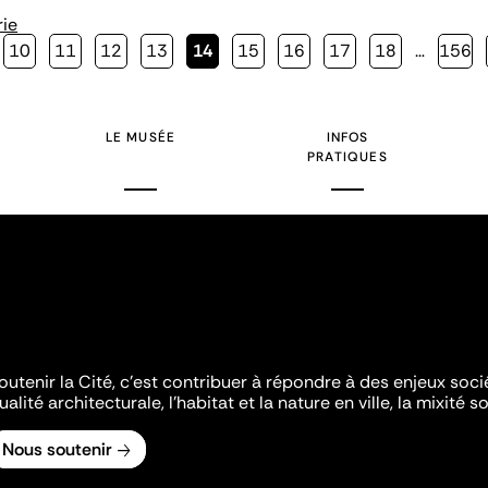
rie
Page
10
Page
11
Page
12
Page
13
Page
14
Page
15
Page
16
Page
17
Page
18
…
Page
156
courante
LE MUSÉE
INFOS
PRATIQUES
outenir la Cité, c'est contribuer à répondre à des enjeux soc
ualité architecturale, l'habitat et la nature en ville, la mixité so
Nous soutenir