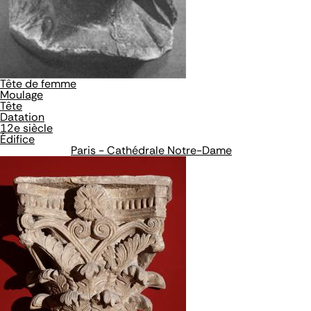
Tête de femme
Moulage
Tête
Datation
12e siècle
Édifice
Paris - Cathédrale Notre-Dame