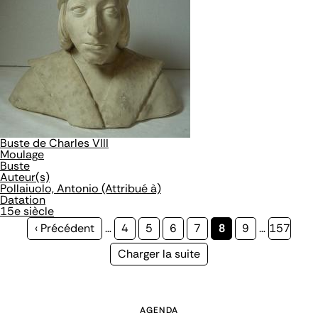
Buste de Charles VIII
Moulage
Buste
Auteur(s)
Pollaiuolo, Antonio (Attribué à)
Datation
15e siècle
Page
‹ Précédent
…
Page
4
Page
5
Page
6
Page
7
Page
8
Page
9
…
Page
157
précédente
courante
Page
Charger la suite
suivante
AGENDA