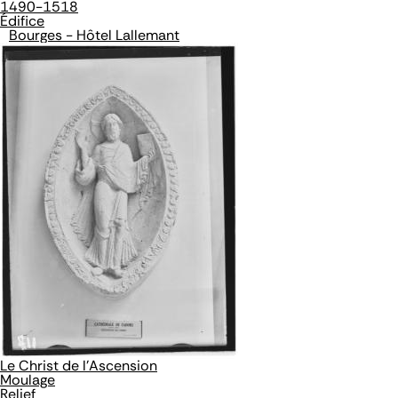
1490-1518
Édifice
Bourges - Hôtel Lallemant
Le Christ de l'Ascension
Moulage
Relief