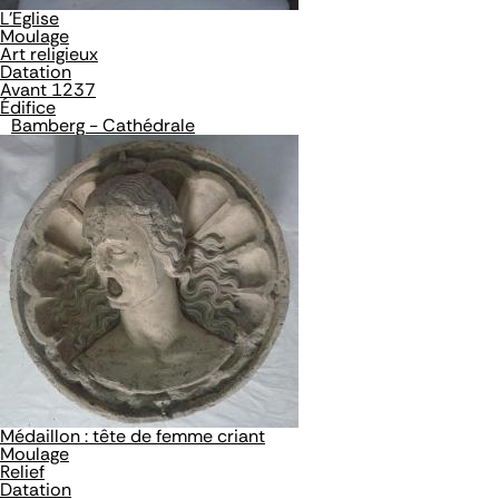
L'Eglise
Moulage
Art religieux
Datation
Avant 1237
Édifice
Bamberg - Cathédrale
Médaillon : tête de femme criant
Moulage
Relief
Datation