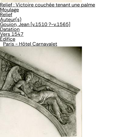
Relief : Victoire couchée tenant une palme
Moulage
Relief
Auteur(s)
Goujon, Jean [v.1510 ?-v.1565]
Datation
Vers 1547
Édifice
Paris - Hôtel Carnavalet