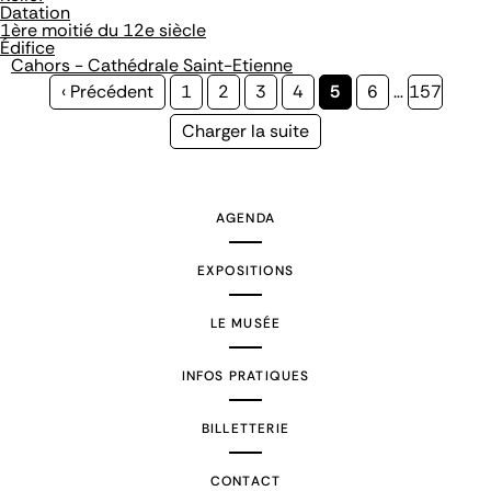
Datation
1ère moitié du 12e siècle
Édifice
Cahors - Cathédrale Saint-Etienne
Page
‹ Précédent
Page
1
Page
2
Page
3
Page
4
Page
5
Page
6
…
Page
157
précédente
courante
Page
Charger la suite
suivante
AGENDA
EXPOSITIONS
LE MUSÉE
INFOS PRATIQUES
BILLETTERIE
CONTACT