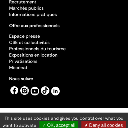
Recrutement
Marchés publics
Informations pratiques
Offre aux professionnels
Espace presse
CSE et collectivités
Professionnels du tourisme
Expositions en location
Privatisations
Mécénat
Nous suivre
This site uses cookies and gives you control over what you
Mentions légales
Gestion des cookies
want to activate
✓ OK, accept all
✗ Deny all cookies
Accessibilité numérique