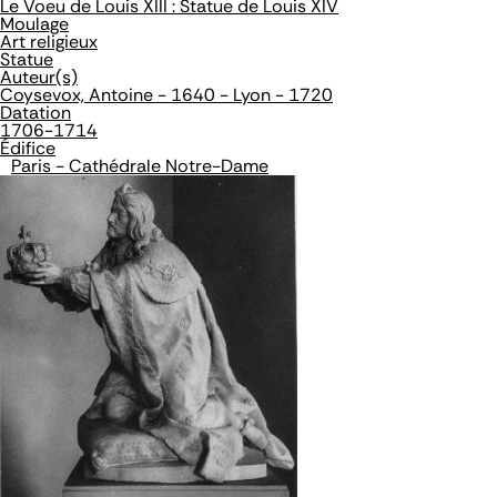
Le Voeu de Louis XIII : Statue de Louis XIV
Moulage
Art religieux
Statue
Auteur(s)
Coysevox, Antoine - 1640 - Lyon - 1720
Datation
1706-1714
Édifice
Paris - Cathédrale Notre-Dame