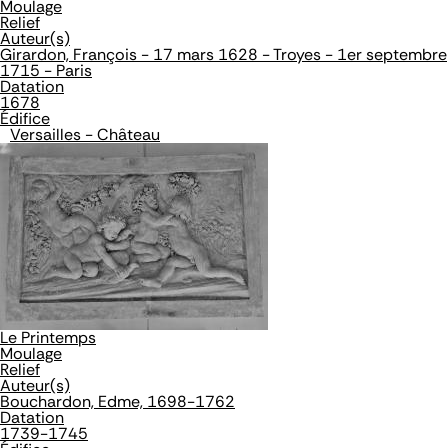
Moulage
Relief
Auteur(s)
Girardon, François - 17 mars 1628 - Troyes - 1er septembre
1715 - Paris
Datation
1678
Édifice
Versailles - Château
Le Printemps
Moulage
Relief
Auteur(s)
Bouchardon, Edme, 1698-1762
Datation
1739-1745