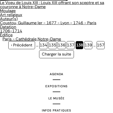
Le Voeu de Louis XIII : Louis XIII offrant son sceptre et sa
couronne à Notre-Dame
Moulage
Art religieux
Auteur(s)
Coustou, Guillaume Ier - 1677 - Lyon - 1746 - Paris
Datation
1706-1714
Édifice
Paris - Cathédrale Notre-Dame
Page
‹ Précédent
…
Page
134
Page
135
Page
136
Page
137
Page
138
Page
139
…
Page
157
précédente
courante
Page
Charger la suite
suivante
AGENDA
EXPOSITIONS
LE MUSÉE
INFOS PRATIQUES