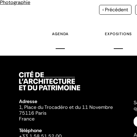
Photographie
Page
‹ Précédent
précédente
AGENDA
EXPOSITIONS
Adresse
S
1, Place du Trocadéro et du 11 Novembre
q
75116 Paris
France
Téléphone
A
+33 1 58 51 52 00