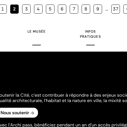
Page
1
Page
2
Page
3
Page
4
Page
5
Page
6
Page
7
Page
8
Page
9
…
Page
37
courante
LE MUSÉE
INFOS
PRATIQUES
outenir la Cité, c'est contribuer à répondre à des enjeux soc
ualité architecturale, l'habitat et la nature en ville, la mixité so
Nous soutenir
vec l’Archi pass, bénéficiez pendant un an d’un accès privilégi