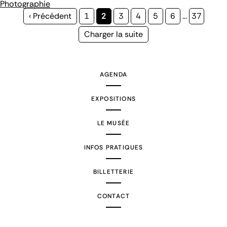
Photographie
Page
‹ Précédent
Page
1
Page
2
Page
3
Page
4
Page
5
Page
6
…
Page
37
précédente
courante
Page
Charger la suite
suivante
AGENDA
EXPOSITIONS
LE MUSÉE
INFOS PRATIQUES
BILLETTERIE
CONTACT