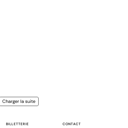
Page
Charger la suite
suivante
BILLETTERIE
CONTACT