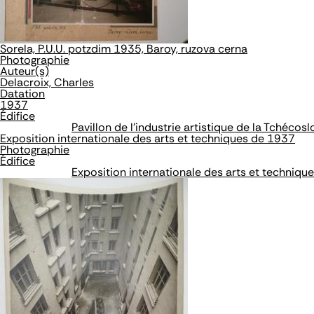
Sorela, P.U.U. potzdim 1935, Baroy, ruzova cerna
Photographie
Auteur(s)
Delacroix, Charles
Datation
1937
Édifice
Pavillon de l'industrie artistique de la Tchécos
Exposition internationale des arts et techniques de 1937
Photographie
Édifice
Exposition internationale des arts et techniqu