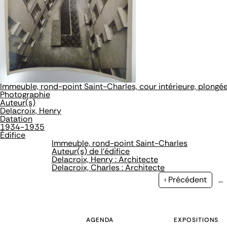
Immeuble, rond-point Saint-Charles, cour intérieure, plongé
Photographie
Auteur(s)
Delacroix, Henry
Datation
1934-1935
Édifice
Immeuble, rond-point Saint-Charles
Auteur(s) de l'édifice
Delacroix, Henry : Architecte
Delacroix, Charles : Architecte
Page
‹ Précédent
…
précédente
AGENDA
EXPOSITIONS