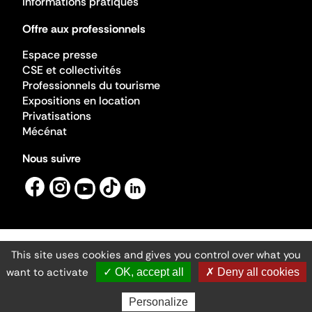
Informations pratiques
Offre aux professionnels
Espace presse
CSE et collectivités
Professionnels du tourisme
Expositions en location
Privatisations
Mécénat
Nous suivre
This site uses cookies and gives you control over what you
Mentions légales
Gestion des cookies
want to activate
✓ OK, accept all
✗ Deny all cookies
Accessibilité numérique
Ministère de la Culture ©2026
- Cité de l'architecture et du patrimoine
Personalize