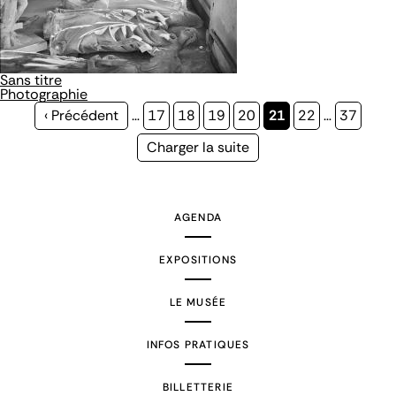
Sans titre
Photographie
Page
‹ Précédent
…
Page
17
Page
18
Page
19
Page
20
Page
21
Page
22
…
Page
37
précédente
courante
Page
Charger la suite
suivante
AGENDA
EXPOSITIONS
LE MUSÉE
INFOS PRATIQUES
BILLETTERIE