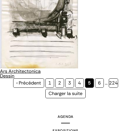
Ars Architectonica
Dessin
Page
‹ Précédent
Page
1
Page
2
Page
3
Page
4
Page
5
Page
6
…
Page
224
précédente
courante
Page
Charger la suite
suivante
AGENDA
EXPOSITIONS