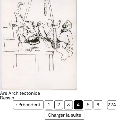
Ars Architectonica
Dessin
Page
‹ Précédent
Page
1
Page
2
Page
3
Page
4
Page
5
Page
6
…
Page
224
précédente
courante
Page
Charger la suite
suivante