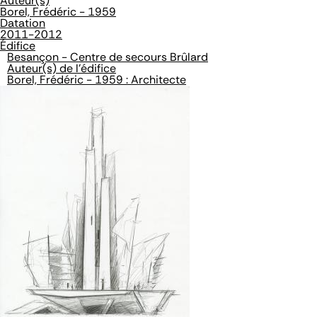
Auteur(s)
Borel, Frédéric - 1959
Datation
2011-2012
Édifice
Besançon - Centre de secours Brûlard
Auteur(s) de l'édifice
Borel, Frédéric - 1959 : Architecte