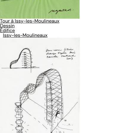
Tour à Issy-les-Moulineaux
Dessin
Édifice
Issy-les-Moulineaux