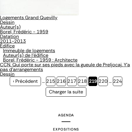
Logements Grand Quevilly
Dessin
Auteur(s)
Borel, Frédéric - 1959
Datation
2011-2013
Édifice
Immeuble de logements
Auteur(s) de l'édifice
Borel, Frédéric - 1959 : Architecte
CCN. Qui porte sur ses pieds avec la gueule de Preljocaj. Y'a
pas d'arrangements
Dessin
Page
‹ Précédent
…
Page
215
Page
216
Page
217
Page
218
Page
219
Page
220
…
Page
224
précédente
courante
Page
Charger la suite
suivante
AGENDA
EXPOSITIONS