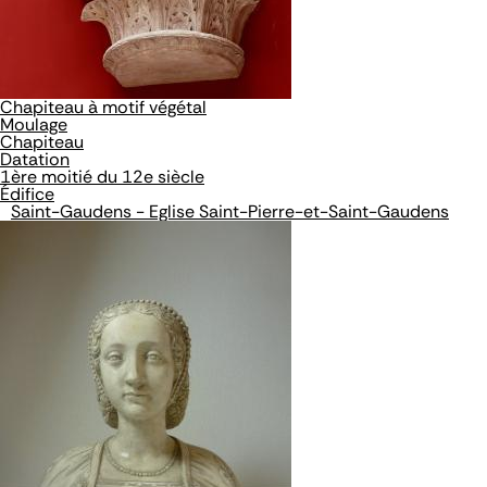
Chapiteau à motif végétal
Moulage
Chapiteau
Datation
1ère moitié du 12e siècle
Édifice
Saint-Gaudens - Eglise Saint-Pierre-et-Saint-Gaudens