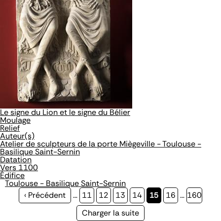
Le signe du Lion et le signe du Bélier
Moulage
Relief
Auteur(s)
Atelier de sculpteurs de la porte Miègeville - Toulouse -
Basilique Saint-Sernin
Datation
Vers 1100
Édifice
Toulouse - Basilique Saint-Sernin
Page
‹ Précédent
…
Page
11
Page
12
Page
13
Page
14
Page
15
Page
16
…
Page
160
précédente
courante
Page
Charger la suite