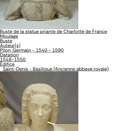
Buste de la statue priante de Charlotte de France
Moulage
Buste
Auteur(s)
Pilon, Germain - 1540 - 1590
Datation
1548-1550
Édifice
Saint-Denis - Basilique (Ancienne abbaye royale)