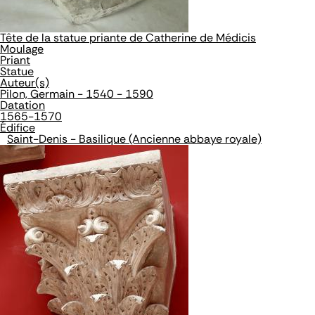
Tête de la statue priante de Catherine de Médicis
Moulage
Priant
Statue
Auteur(s)
Pilon, Germain - 1540 - 1590
Datation
1565-1570
Édifice
Saint-Denis - Basilique (Ancienne abbaye royale)