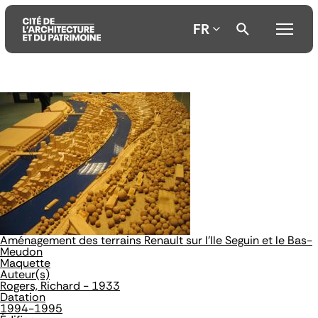
FR
Aller
Aller
Aller
au
au
à
contenu
menu
la
principal
principal
recherche
Aménagement des terrains Renault sur l'Ile Seguin et le Bas-
Meudon
Maquette
Auteur(s)
Rogers, Richard - 1933
Datation
1994-1995