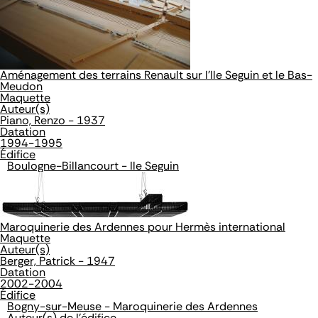
Aménagement des terrains Renault sur l'Ile Seguin et le Bas-
Meudon
Maquette
Auteur(s)
Piano, Renzo - 1937
Datation
1994-1995
Édifice
Boulogne-Billancourt - Ile Seguin
Maroquinerie des Ardennes pour Hermès international
Maquette
Auteur(s)
Berger, Patrick - 1947
Datation
2002-2004
Édifice
Bogny-sur-Meuse - Maroquinerie des Ardennes
Auteur(s) de l'édifice