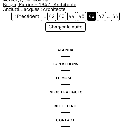
Berger, Patrick - 1947 : Architecte
Anziutti, Jacques : Architecte
Page
‹ Précédent
…
Page
42
Page
43
Page
44
Page
45
Page
46
Page
47
…
Page
64
précédente
courante
Page
Charger la suite
suivante
AGENDA
EXPOSITIONS
LE MUSÉE
INFOS PRATIQUES
BILLETTERIE
CONTACT