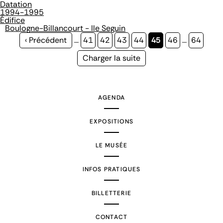
Datation
1994-1995
Édifice
Boulogne-Billancourt - Ile Seguin
Page
‹ Précédent
…
Page
41
Page
42
Page
43
Page
44
Page
45
Page
46
…
Page
64
précédente
courante
Page
Charger la suite
suivante
AGENDA
EXPOSITIONS
LE MUSÉE
INFOS PRATIQUES
BILLETTERIE
CONTACT