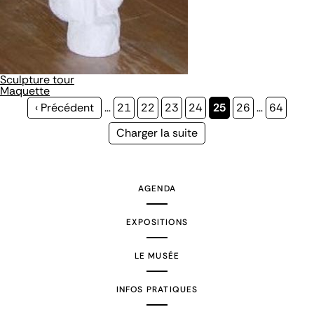
Sculpture tour
Maquette
Page
‹ Précédent
…
Page
21
Page
22
Page
23
Page
24
Page
25
Page
26
…
Page
64
précédente
courante
Page
Charger la suite
suivante
AGENDA
EXPOSITIONS
LE MUSÉE
INFOS PRATIQUES