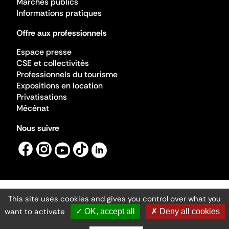
Marchés publics
Informations pratiques
Offre aux professionnels
Espace presse
CSE et collectivités
Professionnels du tourisme
Expositions en location
Privatisations
Mécénat
Nous suivre
This site uses cookies and gives you control over what you
Mentions légales
Gestion des cookies
want to activate
✓ OK, accept all
✗ Deny all cookies
Accessibilité numérique
Ministère de la Culture ©2026
- Cité de l'architecture et du patrimoine