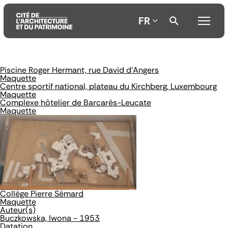
FR
Piscine Roger Hermant, rue David d'Angers
Aller
Aller
Aller
Maquette
au
au
à
Centre sportif national, plateau du Kirchberg, Luxembourg
contenu
menu
la
Maquette
principal
principal
recherche
Complexe hôtelier de Barcarès-Leucate
Maquette
Collège Pierre Sémard
Maquette
Auteur(s)
Buczkowska, Iwona - 1953
Datation