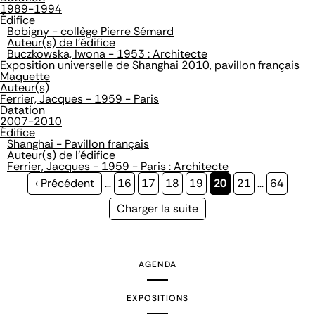
1989-1994
Édifice
Bobigny - collège Pierre Sémard
Auteur(s) de l'édifice
Buczkowska, Iwona - 1953 : Architecte
Exposition universelle de Shanghai 2010, pavillon français
Maquette
Auteur(s)
Ferrier, Jacques - 1959 - Paris
Datation
2007-2010
Édifice
Shanghai - Pavillon français
Auteur(s) de l'édifice
Ferrier, Jacques - 1959 - Paris : Architecte
Page
‹ Précédent
…
Page
16
Page
17
Page
18
Page
19
Page
20
Page
21
…
Page
64
précédente
courante
Page
Charger la suite
suivante
AGENDA
EXPOSITIONS