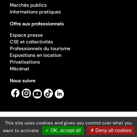
Marchés publics
Informations pratiques
Offre aux professionnels
Espace presse
CSE et collectivités
Professionnels du tourisme
Expositions en location
Privatisations
Mécénat
Nous suivre
This site uses cookies and gives you control over what you
Mentions légales
Gestion des cookies
want to activate
✓ OK, accept all
✗ Deny all cookies
Accessibilité numérique
Ministère de la Culture ©2026