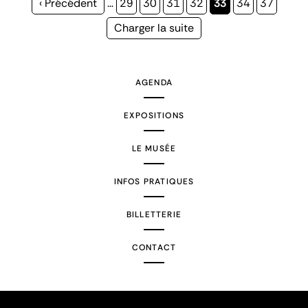
Page
‹ Précédent
…
Page
29
Page
30
Page
31
Page
32
Page
33
Page
34
Page
37
précédente
courante
Page
Charger la suite
suivante
AGENDA
EXPOSITIONS
LE MUSÉE
INFOS PRATIQUES
BILLETTERIE
CONTACT