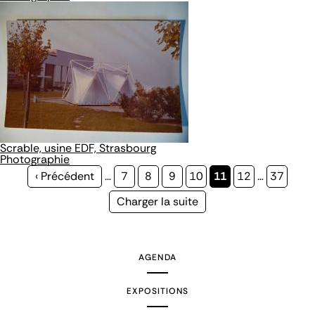
Scrable, usine EDF, Strasbourg
Photographie
Page
‹ Précédent
…
Page
7
Page
8
Page
9
Page
10
Page
11
Page
12
…
Page
37
précédente
courante
Page
Charger la suite
suivante
AGENDA
EXPOSITIONS