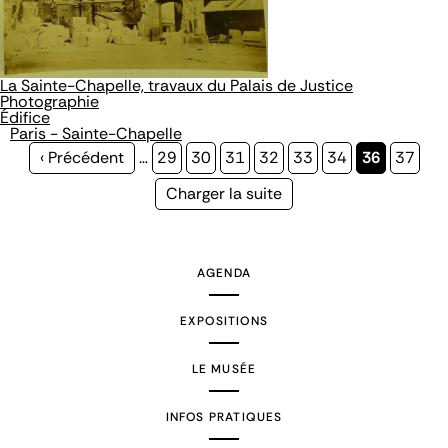
La Sainte-Chapelle, travaux du Palais de Justice
Photographie
Édifice
Paris - Sainte-Chapelle
Page
‹ Précédent
…
Page
29
Page
30
Page
31
Page
32
Page
33
Page
34
Page
36
Page
37
précédente
courante
Page
Charger la suite
suivante
AGENDA
EXPOSITIONS
LE MUSÉE
INFOS PRATIQUES