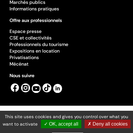
Marchés publics
Informations pratiques
Offre aux professionnels
Espace presse
CSE et collectivités
Professionnels du tourisme
Expositions en location
Privatisations
Mécénat
Nous suivre
This site uses cookies and gives you control over what you
Mentions légales
Gestion des cookies
want to activate
✓ OK, accept all
✗ Deny all cookies
Accessibilité numérique
Ministère de la Culture ©2026