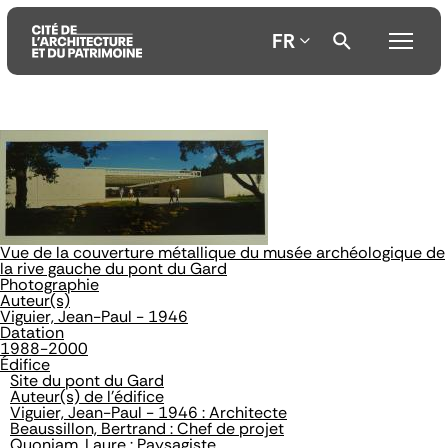
FR
Aller
Aller
Aller
au
au
à
contenu
menu
la
principal
principal
recherche
Vue de la couverture métallique du musée archéologique de
la rive gauche du pont du Gard
Photographie
Auteur(s)
Viguier, Jean-Paul - 1946
Datation
1988-2000
Édifice
Site du pont du Gard
Auteur(s) de l'édifice
Viguier, Jean-Paul - 1946 : Architecte
Beaussillon, Bertrand : Chef de projet
Quoniam, Laure : Paysagiste