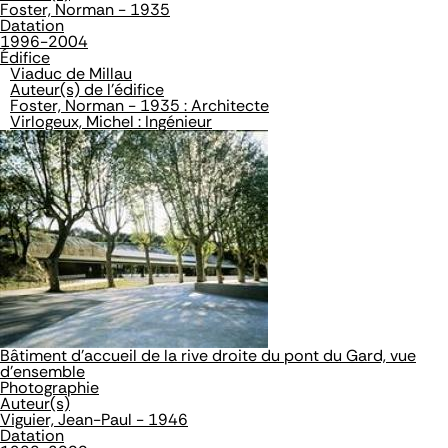
Foster, Norman - 1935
Datation
1996-2004
Édifice
Viaduc de Millau
Auteur(s) de l'édifice
Foster, Norman - 1935 : Architecte
Virlogeux, Michel : Ingénieur
Bâtiment d'accueil de la rive droite du pont du Gard, vue
d'ensemble
Photographie
Auteur(s)
Viguier, Jean-Paul - 1946
Datation