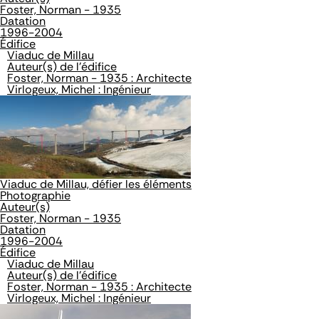
Foster, Norman - 1935
Datation
1996-2004
Édifice
Viaduc de Millau
Auteur(s) de l'édifice
Foster, Norman - 1935 : Architecte
Virlogeux, Michel : Ingénieur
Viaduc de Millau, défier les éléments
Photographie
Auteur(s)
Foster, Norman - 1935
Datation
1996-2004
Édifice
Viaduc de Millau
Auteur(s) de l'édifice
Foster, Norman - 1935 : Architecte
Virlogeux, Michel : Ingénieur