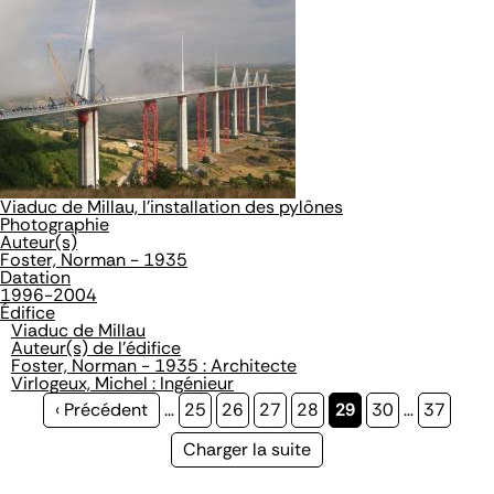
Viaduc de Millau, l'installation des pylônes
Photographie
Auteur(s)
Foster, Norman - 1935
Datation
1996-2004
Édifice
Viaduc de Millau
Auteur(s) de l'édifice
Foster, Norman - 1935 : Architecte
Virlogeux, Michel : Ingénieur
Page
‹ Précédent
…
Page
25
Page
26
Page
27
Page
28
Page
29
Page
30
…
Page
37
précédente
courante
Page
Charger la suite
suivante