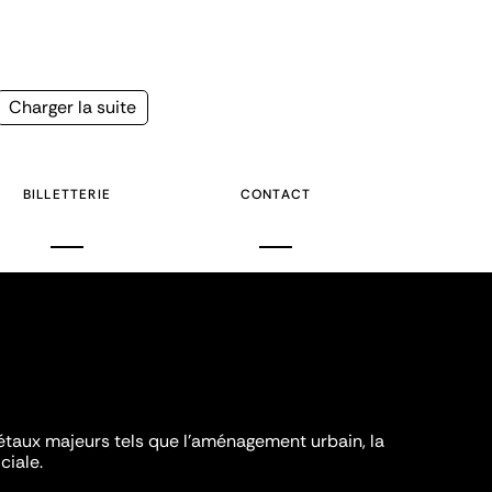
Page
Charger la suite
suivante
BILLETTERIE
CONTACT
iétaux majeurs tels que l'aménagement urbain, la
ciale.