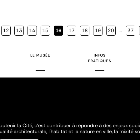
Page
12
Page
13
Page
14
Page
15
Page
16
Page
17
Page
18
Page
19
Page
20
…
Page
37
courante
LE MUSÉE
INFOS
PRATIQUES
outenir la Cité, c'est contribuer à répondre à des enjeux soc
ualité architecturale, l'habitat et la nature en ville, la mixité so