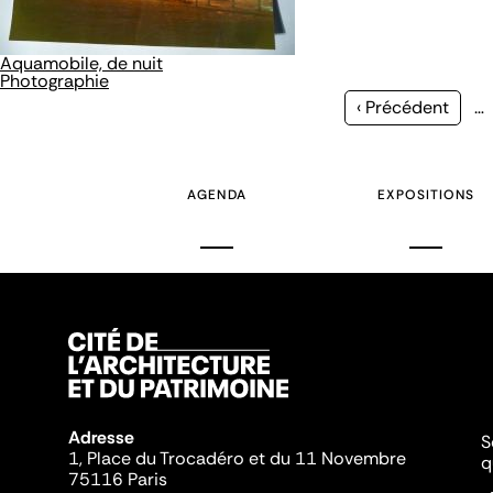
Aquamobile, de nuit
Photographie
Page
‹ Précédent
…
précédente
AGENDA
EXPOSITIONS
Adresse
S
1, Place du Trocadéro et du 11 Novembre
q
75116 Paris