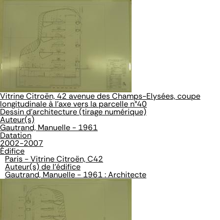
Vitrine Citroën, 42 avenue des Champs-Elysées, coupe
longitudinale à l'axe vers la parcelle n°40
Dessin d'architecture (tirage numérique)
Auteur(s)
Gautrand, Manuelle - 1961
Datation
2002-2007
Édifice
Paris - Vitrine Citroën, C42
Auteur(s) de l'édifice
Gautrand, Manuelle - 1961 : Architecte