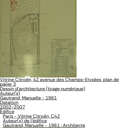
Vitrine Citroën, 42 avenue des Champs-Elysées, plan de
palier 3
Dessin d'architecture (tirage numérique)
Auteur(s)
Gautrand, Manuelle - 1961
Datation
2002-2007
Édifice
Paris - Vitrine Citroën, C42
Auteur(s) de l'édifice
Gautrand, Manuelle - 1961 : Architecte