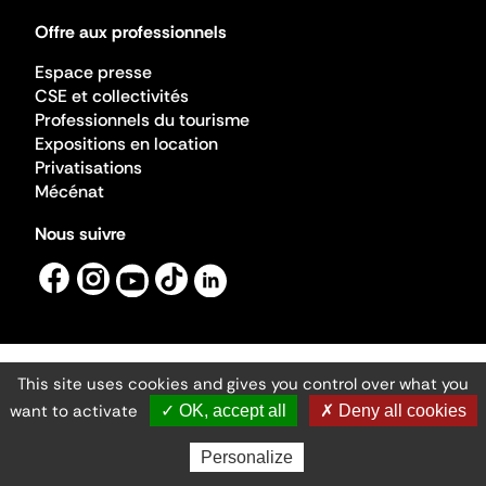
Offre aux professionnels
Espace presse
CSE et collectivités
Professionnels du tourisme
Expositions en location
Privatisations
Mécénat
Nous suivre
This site uses cookies and gives you control over what you
Mentions légales
Gestion des cookies
want to activate
✓ OK, accept all
✗ Deny all cookies
Accessibilité numérique
Ministère de la Culture ©2026
- Cité de l'architecture et du patrimoine
Personalize