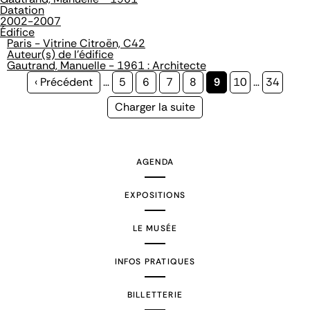
Datation
2002-2007
Édifice
Paris - Vitrine Citroën, C42
Auteur(s) de l'édifice
Gautrand, Manuelle - 1961 : Architecte
Page
‹ Précédent
…
Page
5
Page
6
Page
7
Page
8
Page
9
Page
10
…
Page
34
précédente
courante
Page
Charger la suite
suivante
AGENDA
EXPOSITIONS
LE MUSÉE
INFOS PRATIQUES
BILLETTERIE