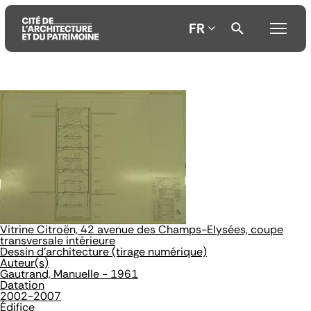
FR
Aller
Aller
Aller
au
au
à
contenu
menu
la
principal
principal
recherche
Vitrine Citroën, 42 avenue des Champs-Elysées, coupe
transversale intérieure
Dessin d'architecture (tirage numérique)
Auteur(s)
Gautrand, Manuelle - 1961
Datation
2002-2007
Édifice