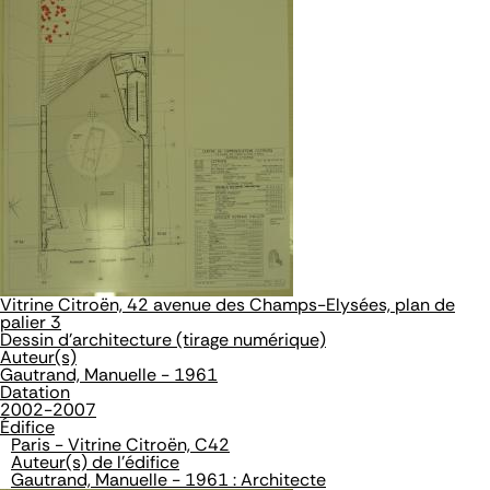
Vitrine Citroën, 42 avenue des Champs-Elysées, plan de
palier 3
Dessin d'architecture (tirage numérique)
Auteur(s)
Gautrand, Manuelle - 1961
Datation
2002-2007
Édifice
Paris - Vitrine Citroën, C42
Auteur(s) de l'édifice
Gautrand, Manuelle - 1961 : Architecte