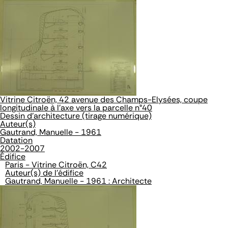
Vitrine Citroën, 42 avenue des Champs-Elysées, coupe
longitudinale à l'axe vers la parcelle n°40
Dessin d'architecture (tirage numérique)
Auteur(s)
Gautrand, Manuelle - 1961
Datation
2002-2007
Édifice
Paris - Vitrine Citroën, C42
Auteur(s) de l'édifice
Gautrand, Manuelle - 1961 : Architecte