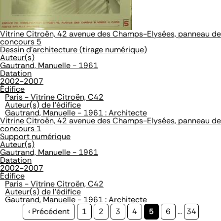
Vitrine Citroën, 42 avenue des Champs-Elysées, panneau de
concours 5
Dessin d'architecture (tirage numérique)
Auteur(s)
Gautrand, Manuelle - 1961
Datation
2002-2007
Édifice
Paris - Vitrine Citroën, C42
Auteur(s) de l'édifice
Gautrand, Manuelle - 1961 : Architecte
Vitrine Citroën, 42 avenue des Champs-Elysées, panneau de
concours 1
Support numérique
Auteur(s)
Gautrand, Manuelle - 1961
Datation
2002-2007
Édifice
Paris - Vitrine Citroën, C42
Auteur(s) de l'édifice
Gautrand, Manuelle - 1961 : Architecte
Page
‹ Précédent
Page
1
Page
2
Page
3
Page
4
Page
5
Page
6
…
Page
34