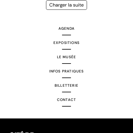
précédente
courante
Page
Charger la suite
suivante
AGENDA
EXPOSITIONS
LE MUSÉE
INFOS PRATIQUES
BILLETTERIE
CONTACT