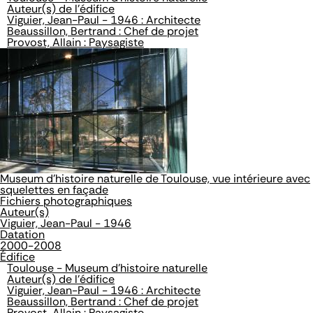
Auteur(s) de l'édifice
Viguier, Jean-Paul - 1946 : Architecte
Beaussillon, Bertrand : Chef de projet
Provost, Allain : Paysagiste
Museum d'histoire naturelle de Toulouse, vue intérieure avec
squelettes en façade
Fichiers photographiques
Auteur(s)
Viguier, Jean-Paul - 1946
Datation
2000-2008
Édifice
Toulouse - Museum d'histoire naturelle
Auteur(s) de l'édifice
Viguier, Jean-Paul - 1946 : Architecte
Beaussillon, Bertrand : Chef de projet
Provost, Allain : Paysagiste