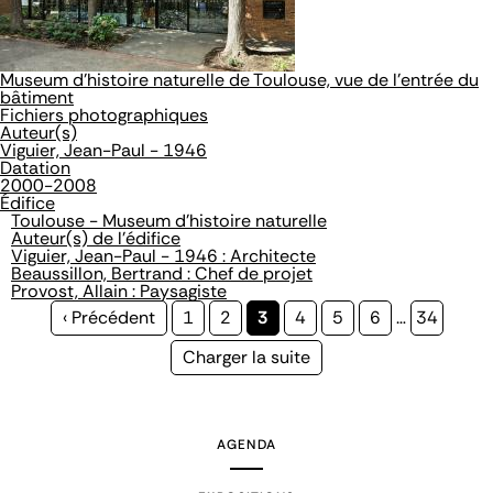
Museum d'histoire naturelle de Toulouse, vue de l'entrée du
bâtiment
Fichiers photographiques
Auteur(s)
Viguier, Jean-Paul - 1946
Datation
2000-2008
Édifice
Toulouse - Museum d'histoire naturelle
Auteur(s) de l'édifice
Viguier, Jean-Paul - 1946 : Architecte
Beaussillon, Bertrand : Chef de projet
Provost, Allain : Paysagiste
Page
‹ Précédent
Page
1
Page
2
Page
3
Page
4
Page
5
Page
6
…
Page
34
précédente
courante
Page
Charger la suite
suivante
AGENDA