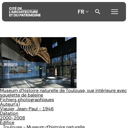
FR
Aller
Aller
Aller
au
au
à
contenu
menu
la
principal
principal
recherche
Museum d'histoire naturelle de Toulouse, vue intérieure avec
squelette de baleine
Fichiers photographiques
Auteur(s)
Viguier, Jean-Paul - 1946
Datation
2000-2008
Édifice
Toulouse - Museum d'histoire naturelle