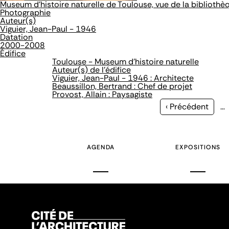
Museum d'histoire naturelle de Toulouse, vue de la bibliothè
Photographie
Auteur(s)
Viguier, Jean-Paul - 1946
Datation
2000-2008
Édifice
Toulouse - Museum d'histoire naturelle
Auteur(s) de l'édifice
Viguier, Jean-Paul - 1946 : Architecte
Beaussillon, Bertrand : Chef de projet
Provost, Allain : Paysagiste
Page
‹ Précédent
…
précédente
AGENDA
EXPOSITIONS