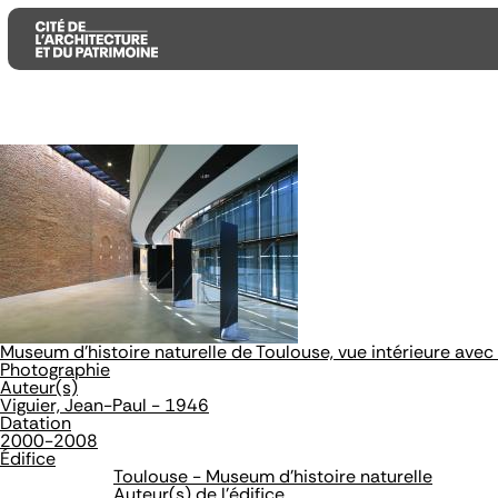
Aller
Aller
Aller
au
au
à
contenu
menu
la
principal
principal
recherche
Museum d'histoire naturelle de Toulouse, vue intérieure avec
Photographie
Auteur(s)
Viguier, Jean-Paul - 1946
Datation
2000-2008
Édifice
Toulouse - Museum d'histoire naturelle
Auteur(s) de l'édifice