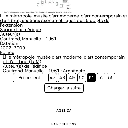
Lille métropole, musée d'art moderne, d'art contemporain et
d'art brut, sections axonométriques des 5 doigts de
l'extension
Support numérique
Auteur(s)
Gautrand, Manuelle - 1961
Datation
2002-2009
Édifice
Lille métropole, musée d'art moderne, d'art contemporain
et d'art brut (LaM)
Auteur(s) de l'édifice
Gautrand, Manuelle - 1961 : Architecte
Page
‹ Précédent
…
Page
47
Page
48
Page
49
Page
50
Page
51
Page
52
Page
55
précédente
courante
Page
Charger la suite
suivante
AGENDA
EXPOSITIONS