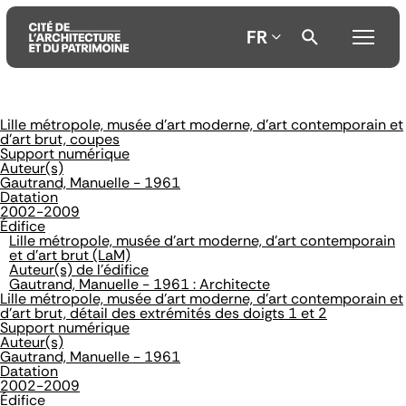
FR
Lille métropole, musée d'art moderne, d'art contemporain et
Aller
Aller
Aller
d'art brut, coupes
au
au
à
Support numérique
contenu
menu
la
Auteur(s)
principal
principal
recherche
Gautrand, Manuelle - 1961
Datation
2002-2009
Édifice
Lille métropole, musée d'art moderne, d'art contemporain
et d'art brut (LaM)
Auteur(s) de l'édifice
Gautrand, Manuelle - 1961 : Architecte
Lille métropole, musée d'art moderne, d'art contemporain et
d'art brut, détail des extrémités des doigts 1 et 2
Support numérique
Auteur(s)
Gautrand, Manuelle - 1961
Datation
2002-2009
Édifice