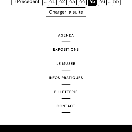
Page
‹ Précédent
…
Page
41
Page
42
Page
43
Page
44
Page
45
Page
46
…
Page
55
précédente
courante
Page
Charger la suite
suivante
AGENDA
EXPOSITIONS
LE MUSÉE
INFOS PRATIQUES
BILLETTERIE
CONTACT