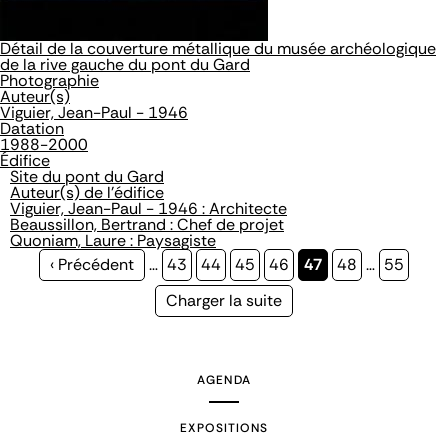
Détail de la couverture métallique du musée archéologique
de la rive gauche du pont du Gard
Photographie
Auteur(s)
Viguier, Jean-Paul - 1946
Datation
1988-2000
Édifice
Site du pont du Gard
Auteur(s) de l'édifice
Viguier, Jean-Paul - 1946 : Architecte
Beaussillon, Bertrand : Chef de projet
Quoniam, Laure : Paysagiste
Page
‹ Précédent
…
Page
43
Page
44
Page
45
Page
46
Page
47
Page
48
…
Page
55
précédente
courante
Page
Charger la suite
suivante
AGENDA
EXPOSITIONS