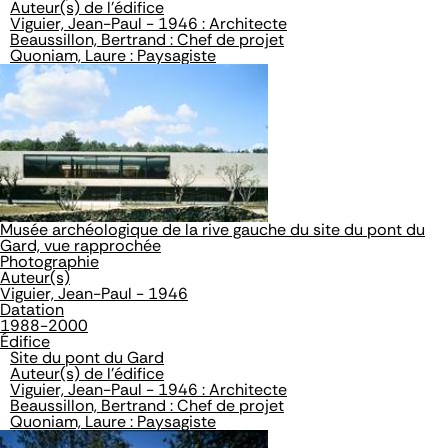
Auteur(s) de l'édifice
Viguier, Jean-Paul - 1946 : Architecte
Beaussillon, Bertrand : Chef de projet
Quoniam, Laure : Paysagiste
Musée archéologique de la rive gauche du site du pont du
Gard, vue rapprochée
Photographie
Auteur(s)
Viguier, Jean-Paul - 1946
Datation
1988-2000
Édifice
Site du pont du Gard
Auteur(s) de l'édifice
Viguier, Jean-Paul - 1946 : Architecte
Beaussillon, Bertrand : Chef de projet
Quoniam, Laure : Paysagiste