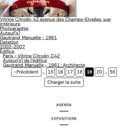
Vitrine Citroën, 42 avenue des Champs-Elysées, vue
intérieure
Photographie
Auteur(s)
Gautrand, Manuelle - 1961
Datation
2002-2007
Édifice
Paris - Vitrine Citroën, C42
Auteur(s) de l'édifice
Gautrand, Manuelle - 1961 : Architecte
Page
‹ Précédent
…
Page
15
Page
16
Page
17
Page
18
Page
19
Page
20
…
Page
55
précédente
courante
Page
Charger la suite
suivante
AGENDA
EXPOSITIONS