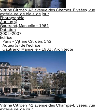
Vitrine Citroën, 42 avenue des Champs-Elysées, vue
extérieure, de biais, de jour
Photographie
Auteur(s)
Gautrand, Manuelle - 1961
Datation
2002-2007
Édifice
Paris - Vitrine Citroën, C42
Auteur(s) de l'édifice
Gautrand, Manuelle - 1961 : Architecte
Vitrine Citroën, 42 avenue des Champs-Elysées, vue
extérieure, de jour