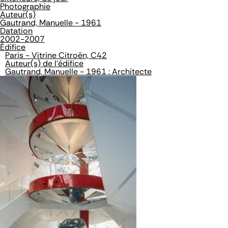
Photographie
Auteur(s)
Gautrand, Manuelle - 1961
Datation
2002-2007
Édifice
Paris - Vitrine Citroën, C42
Auteur(s) de l'édifice
Gautrand, Manuelle - 1961 : Architecte