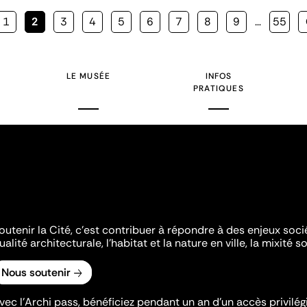
Page
1
Page
2
Page
3
Page
4
Page
5
Page
6
Page
7
Page
8
Page
9
…
Page
55
courante
LE MUSÉE
INFOS
PRATIQUES
outenir la Cité, c'est contribuer à répondre à des enjeux soc
ualité architecturale, l'habitat et la nature en ville, la mixité so
Nous soutenir
vec l’Archi pass, bénéficiez pendant un an d’un accès privilégi