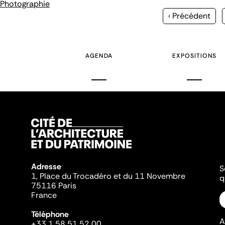
Photographie
Page
‹ Précédent
précédente
AGENDA
EXPOSITIONS
Adresse
S
1, Place du Trocadéro et du 11 Novembre
q
75116 Paris
France
Téléphone
A
+33 1 58 51 52 00