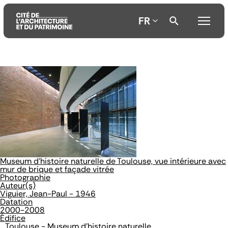
FR
Aller
Aller
Aller
au
au
à
contenu
menu
la
principal
principal
recherche
Museum d'histoire naturelle de Toulouse, vue intérieure avec
mur de brique et façade vitrée
Photographie
Auteur(s)
Viguier, Jean-Paul - 1946
Datation
2000-2008
Édifice
Toulouse - Museum d'histoire naturelle