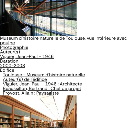
Museum d'histoire naturelle de Toulouse, vue intérieure avec
poulpe
Photographie
Auteur(s)
Viguier, Jean-Paul - 1946
Datation
2000-2008
Édifice
Toulouse - Museum d'histoire naturelle
Auteur(s) de l'édifice
Viguier, Jean-Paul - 1946 : Architecte
Beaussillon, Bertrand : Chef de projet
Provost, Allain : Paysagiste