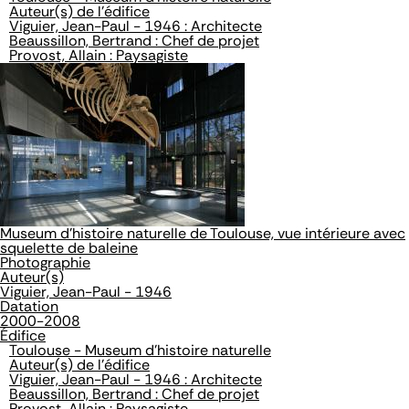
Auteur(s) de l'édifice
Viguier, Jean-Paul - 1946 : Architecte
Beaussillon, Bertrand : Chef de projet
Provost, Allain : Paysagiste
Museum d'histoire naturelle de Toulouse, vue intérieure avec
squelette de baleine
Photographie
Auteur(s)
Viguier, Jean-Paul - 1946
Datation
2000-2008
Édifice
Toulouse - Museum d'histoire naturelle
Auteur(s) de l'édifice
Viguier, Jean-Paul - 1946 : Architecte
Beaussillon, Bertrand : Chef de projet
Provost, Allain : Paysagiste