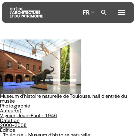
FR
Aller
Aller
Aller
au
au
à
contenu
menu
la
principal
principal
recherche
Museum d'histoire naturelle de Toulouse, hall d'entrée du
musée
Photographie
Auteur(s)
Viguier, Jean-Paul - 1946
Datation
2000-2008
Édifice
Toulouse - Museum d'histoire naturelle