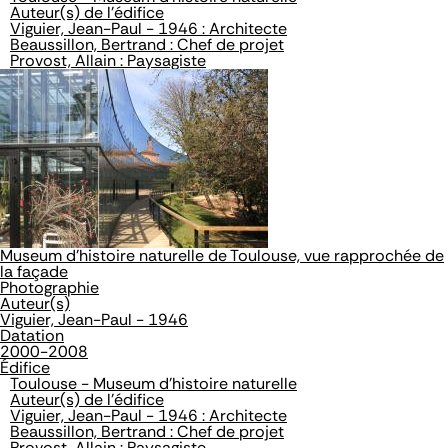
Auteur(s) de l'édifice
Viguier, Jean-Paul - 1946 : Architecte
Beaussillon, Bertrand : Chef de projet
Provost, Allain : Paysagiste
Museum d'histoire naturelle de Toulouse, vue rapprochée de
la façade
Photographie
Auteur(s)
Viguier, Jean-Paul - 1946
Datation
2000-2008
Édifice
Toulouse - Museum d'histoire naturelle
Auteur(s) de l'édifice
Viguier, Jean-Paul - 1946 : Architecte
Beaussillon, Bertrand : Chef de projet
Provost, Allain : Paysagiste