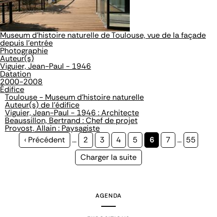
Museum d'histoire naturelle de Toulouse, vue de la façade
depuis l'entrée
Photographie
Auteur(s)
Viguier, Jean-Paul - 1946
Datation
2000-2008
Édifice
Toulouse - Museum d'histoire naturelle
Auteur(s) de l'édifice
Viguier, Jean-Paul - 1946 : Architecte
Beaussillon, Bertrand : Chef de projet
Provost, Allain : Paysagiste
Page
‹ Précédent
…
Page
2
Page
3
Page
4
Page
5
Page
6
Page
7
…
Page
55
précédente
courante
Page
Charger la suite
suivante
AGENDA