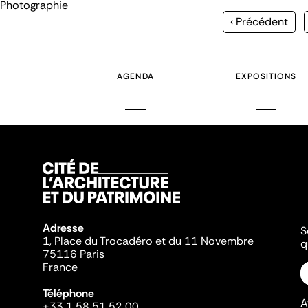
Photographie
Page
‹ Précédent
précédente
AGENDA
EXPOSITIONS
Adresse
S
1, Place du Trocadéro et du 11 Novembre
q
75116 Paris
France
Téléphone
A
+33 1 58 51 52 00