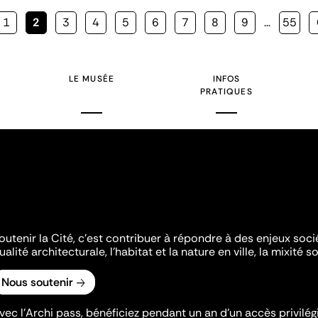
Page
1
Page
2
Page
3
Page
4
Page
5
Page
6
Page
7
Page
8
Page
9
…
Page
55
courante
LE MUSÉE
INFOS
PRATIQUES
outenir la Cité, c'est contribuer à répondre à des enjeux soc
ualité architecturale, l'habitat et la nature en ville, la mixité so
Nous soutenir
vec l’Archi pass, bénéficiez pendant un an d’un accès privilégi